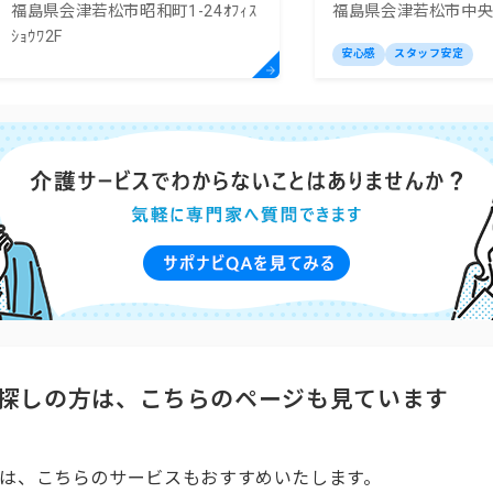
福島県会津若松市昭和町1-24ｵﾌｨｽ
福島県会津若松市中央二
支援事業所
ｼｮｳﾜ2F
安心感
スタッフ安定
探しの方は、こちらのページも見ています
は、こちらのサービスもおすすめいたします。