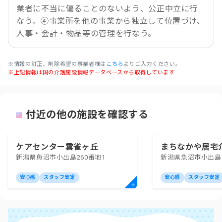
業者に不当に偏ることのないよう、公正中立に行
なう。④事業所を他の事業から独立して位置づけ、
人事・会計・物品等の管理を行なう。
※情報の訂正、削除希望の事業者様は
こちら
よりご入力ください。
※上記情報は国の介護施設情報データベースから取得しています
付近の他の施設を確認する
ケアセンター雲雀ヶ丘
まちなかや居宅
新潟県魚沼市小出島260番地1
新潟県魚沼市小出島1
所
安心感
スタッフ安定
安心感
スタッフ安定