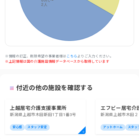
※情報の訂正、削除希望の事業者様は
こちら
よりご入力ください。
※上記情報は国の介護施設情報データベースから取得しています
付近の他の施設を確認する
上越居宅介護支援事業所
エフビー居宅介
新潟県上越市木田新田1丁目1番3号
新潟県上越市木田２
上越
安心感
スタッフ安定
アットホーム
スタッ