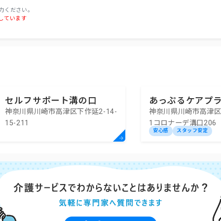
力ください。
しています
セルフサポート溝の口
あっぷるケアプ
神奈川県川崎市高津区下作延2-14-
神奈川県川崎市高津区下
ー溝の口
15-211
1コロナーデ溝口206
安心感
スタッフ安定