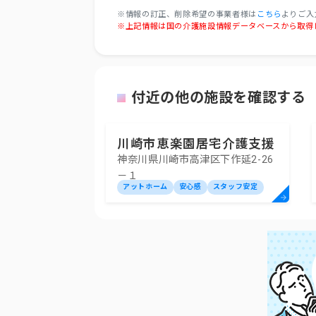
※情報の訂正、削除希望の事業者様は
こちら
よりご入
※上記情報は国の介護施設情報データベースから取得
付近の他の施設を確認する
川崎市恵楽園居宅介護支援
神奈川県川崎市高津区下作延2-26
センター
－１
アットホーム
安心感
スタッフ安定