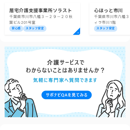
居宅介護支援事業所ソラスト
心ほっと市川
千葉県市川市八幡３－２９－２０秋
千葉県市川市八幡３
本八幡
葉ビル201号室
ィラ市川1階
安心感
スタッフ安定
スタッフ安定