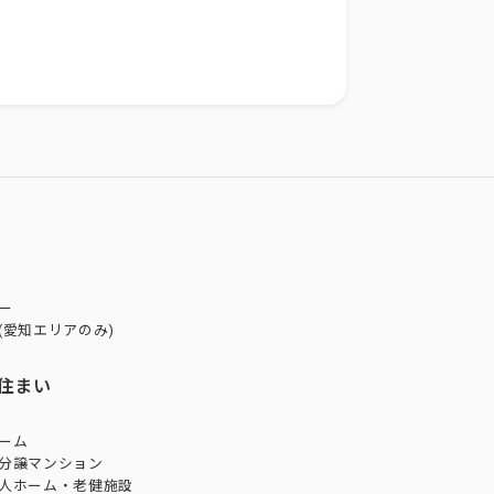
ー
(愛知エリアのみ)
住まい
ーム
分譲マンション
人ホーム・老健施設