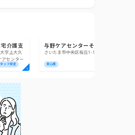
在宅介護支
与野ケアセンターそよ風
区大字上大久
さいたま市中央区桜丘1-11-11
保
ケアセンター
5
スタッフ安定
安心感