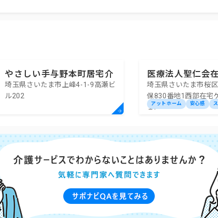
やさしい手与野本町居宅介
医療法人聖仁会
埼玉県さいたま市上峰4-1-9高瀬ビ
埼玉県さいたま市桜
護支援事業所
援センター大久
ル202
保830番地1西部在宅
アットホーム
安心感
１F