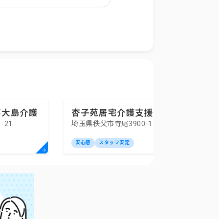
護大島介護
杏子苑居宅介護支援事業所
-21
埼玉県秩父市寺尾3900-1
ー
安心感
スタッフ安定