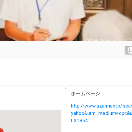
ホームページ
http://www.azumien.jp/sea
yahoo&utm_medium=cpc&u
031854