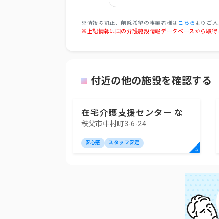
※情報の訂正、削除希望の事業者様は
こちら
よりご入
※上記情報は国の介護施設情報データベースから取得
付近の他の施設を確認する
在宅介護支援センター な
秩父市中村町3-6-24
かむら
安心感
スタッフ安定