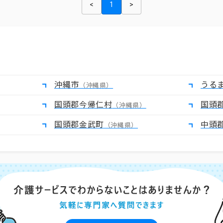
<
1
>
沖縄市
うる
（沖縄県）
国頭郡今帰仁村
国頭
（沖縄県）
国頭郡金武町
中頭
（沖縄県）