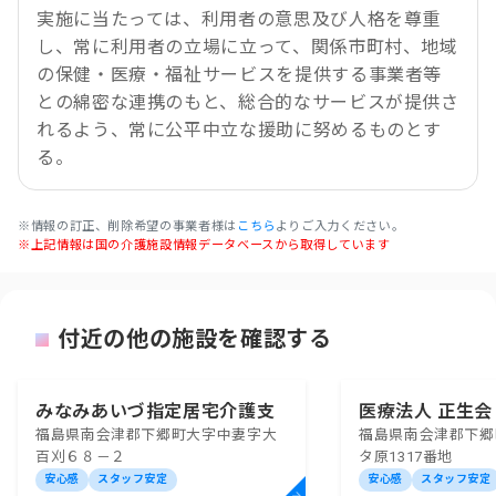
実施に当たっては、利用者の意思及び人格を尊重
し、常に利用者の立場に立って、関係市町村、地域
の保健・医療・福祉サービスを提供する事業者等
との綿密な連携のもと、総合的なサービスが提供さ
れるよう、常に公平中立な援助に努めるものとす
る。
※情報の訂正、削除希望の事業者様は
こちら
よりご入力ください。
※上記情報は国の介護施設情報データベースから取得しています
付近の他の施設を確認する
みなみあいづ指定居宅介護支
医療法人 正生会
福島県南会津郡下郷町大字中妻字大
福島県南会津郡下郷
援事業所
宅介護支援事業
百刈６８－２
タ原1317番地
安心感
スタッフ安定
安心感
スタッフ安定