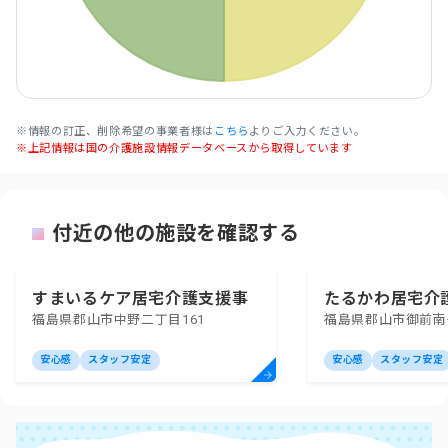
※情報の訂正、削除希望の事業者様は
こちら
よりご入力ください。
※上記情報は国の介護施設情報データベースから取得しています
付近の他の施設を確認する
すまいるケア居宅介護支援事
たるかわ居宅介
福島県郡山市中野二丁目161
福島県郡山市御前南
業所
安心感
スタッフ安定
安心感
スタッフ安定