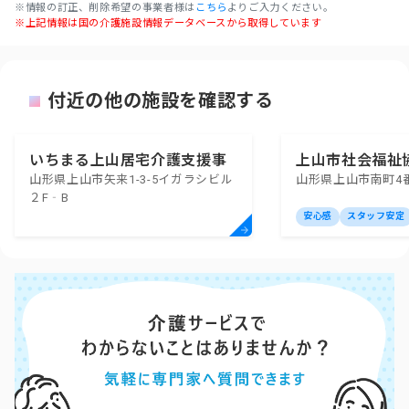
※情報の訂正、削除希望の事業者様は
こちら
よりご入力ください。
※上記情報は国の介護施設情報データベースから取得しています
付近の他の施設を確認する
いちまる上山居宅介護支援事
上山市社会福祉
山形県上山市矢来1-3-5イガラシビル
山形県上山市南町4番
業所
宅介護支援事業
２F‐B
安心感
スタッフ安定