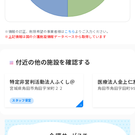
※情報の訂正、削除希望の事業者様は
こちら
よりご入力ください。
※上記情報は国の介護施設情報データベースから取得しています
付近の他の施設を確認する
特定非営利活動法人ふくし＠
医療法人金上仁
宮城県角田市角田字栄町２２
角田市角田字田町9
ＪＭＩ
支援事業所ゆう
スタッフ安定