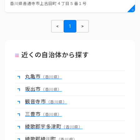
香川県善通寺市上吉田町４丁目５番１号
<
1
>
近くの自治体から探す
丸亀市
（香川県）
坂出市
（香川県）
観音寺市
（香川県）
三豊市
（香川県）
綾歌郡宇多津町
（香川県）
綾歌郡綾川町
（香川県）