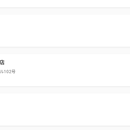
店
ル102号