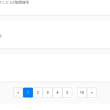
クニビル2階西端号
２
<
1
2
3
4
5
...
10
>