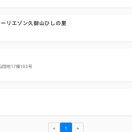
ターリエゾン久御山ひしの里
団地17棟103号
<
1
>