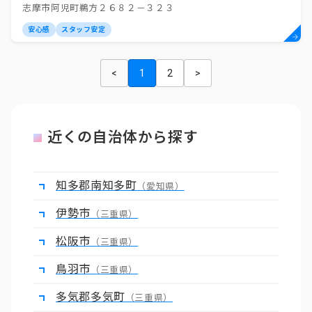
志摩市阿児町鵜方２６８２－３２３
安心感
スタッフ安定
<
1
2
>
近くの自治体から探す
知多郡南知多町
（愛知県）
伊勢市
（三重県）
松阪市
（三重県）
鳥羽市
（三重県）
多気郡多気町
（三重県）