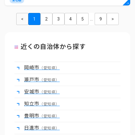
安心感
<
1
2
3
4
5
...
9
>
近くの自治体から探す
岡崎市
（愛知県）
瀬戸市
（愛知県）
安城市
（愛知県）
知立市
（愛知県）
豊明市
（愛知県）
日進市
（愛知県）