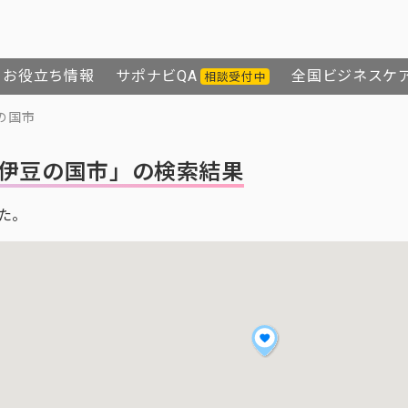
お役立ち情報
サポナビQA
全国ビジネスケ
相談受付中
の国市
伊豆の国市」の検索結果
た。