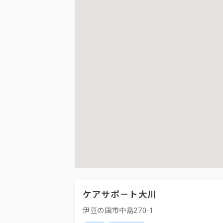
ケアサポ－ト大川
伊豆の国市中島270-1