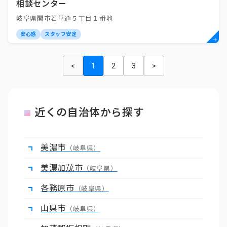
相談センター
岐阜県関市若草通５丁目１番地
安心感
スタッフ安定
<
1
2
3
>
近くの自治体から探す
美濃市
（岐阜県）
美濃加茂市
（岐阜県）
各務原市
（岐阜県）
山県市
（岐阜県）