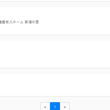
養護老人ホーム 東蒲の里
<
1
>