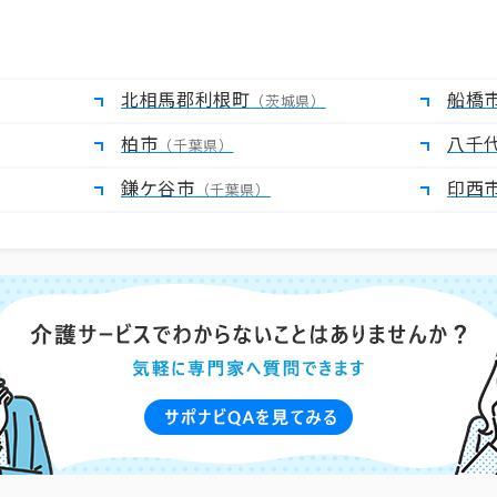
北相馬郡利根町
船橋
（茨城県）
柏市
八千
（千葉県）
鎌ケ谷市
印西
（千葉県）