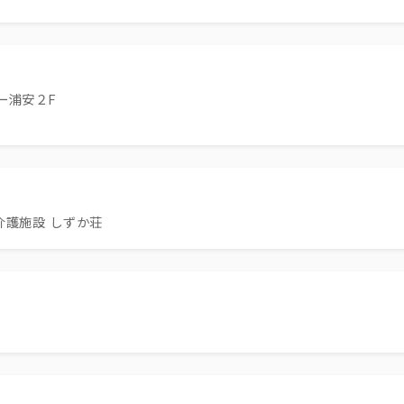
ー浦安２F
介護施設 しずか荘