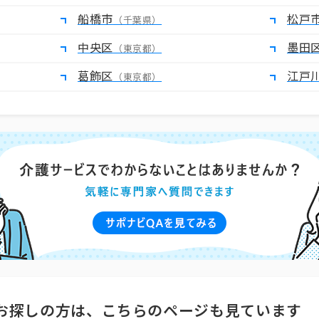
船橋市
松戸
（千葉県）
中央区
墨田
（東京都）
葛飾区
江戸
（東京都）
お探しの方は、こちらのページも見ています