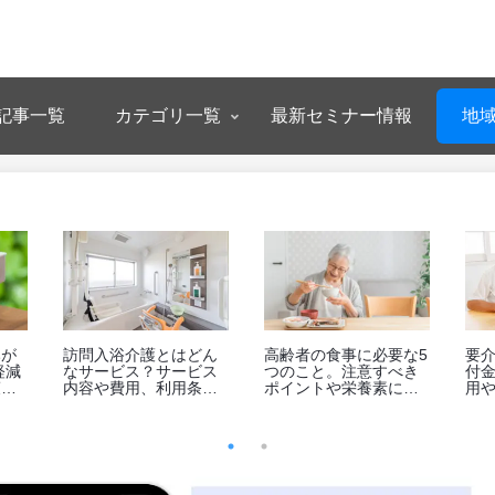
記事一覧
カテゴリ一覧
最新セミナー情報
地
業所イ
「まだ自分でやれる」
ダブルケアの当事者イ
 あそび
親に伝えたい。家事
ンタビュー｜神奈川県
「わが
は“頼っていい”が合言葉
在住30代女性の実例
える対
目の前
るクリ
護とは