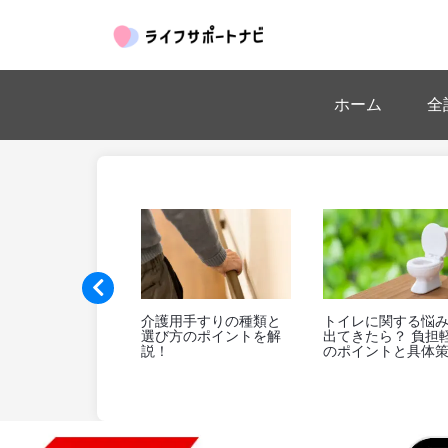
ホーム
全
っと身近に、もっと
高齢者の食事サポート
【特集】介護事
由に！社会福祉協議
に伴う負担と対策とは
ンタビューvol4.
の福祉用具レンタル
心株式会社編 ～
度
まま」を言い合
等な関係性と、
の人を笑顔にす
エイティブな介
～