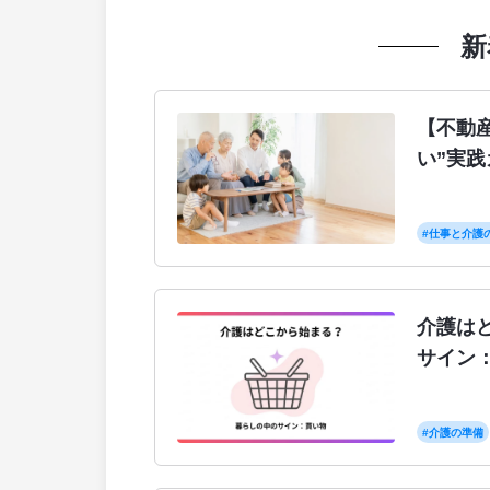
新
【不動産
い”実
#仕事と介護
介護は
サイン
#介護の準備