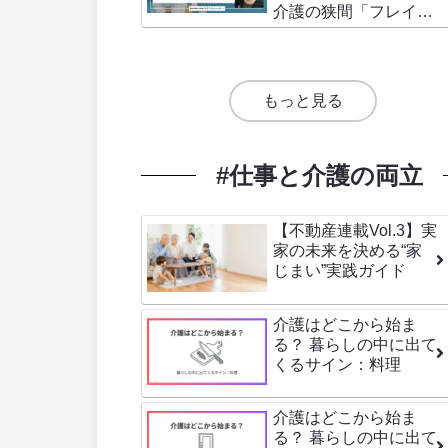
介護の狭間「フレイ
ル」予防の基礎知識〜
(前編)
もっと見る
#仕事と介護の両立
【不動産連載Vol.3】実
家の未来を決める“家
じまい”実践ガイド
介護はどこから始ま
る？ 暮らしの中に出て
くるサイン：料理
介護はどこから始ま
る？ 暮らしの中に出て