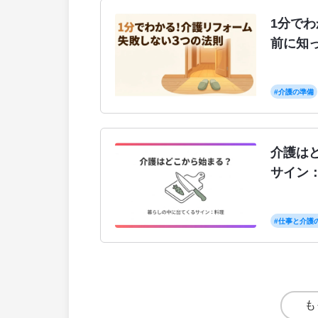
1分で
前に知
#介護の準備
介護は
サイン
#仕事と介護
も