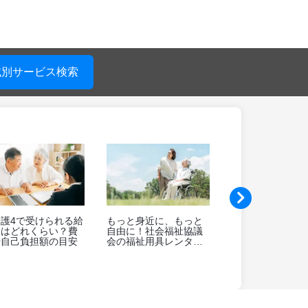
域別サービス検索
グループホームと有料
【Q&A】介護家族のス
介護用手すり
老人ホームの違いは？
トレスマネジメント、
選び方のポイ
費用や特徴、入居条件
負担を軽減するには？
説！
などを比較表で分かり
やすく解説