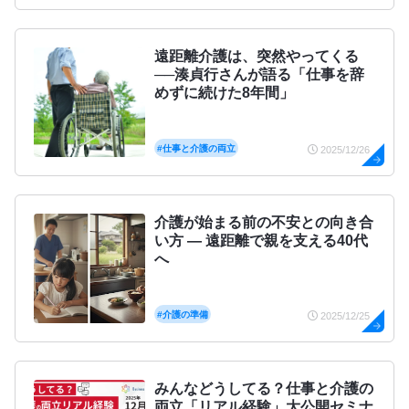
遠距離介護は、突然やってくる
──湊貞行さんが語る「仕事を辞
めずに続けた8年間」
#仕事と介護の両立
2025/12/26
介護が始まる前の不安との向き合
い方 ― 遠距離で親を支える40代
へ
#介護の準備
2025/12/25
みんなどうしてる？仕事と介護の
両立「リアル経験」大公開セミナ