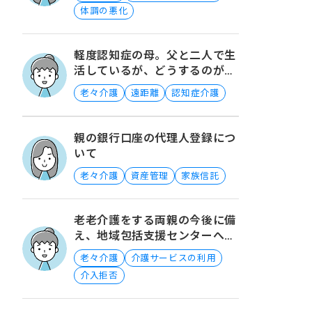
体調の悪化
軽度認知症の母。父と二人で生
活しているが、どうするのがい
いでしょうか？
老々介護
遠距離
認知症介護
親の銀行口座の代理人登録につ
いて
老々介護
資産管理
家族信託
老老介護をする両親の今後に備
え、地域包括支援センターへ相
談をすることについて
老々介護
介護サービスの利用
介入拒否