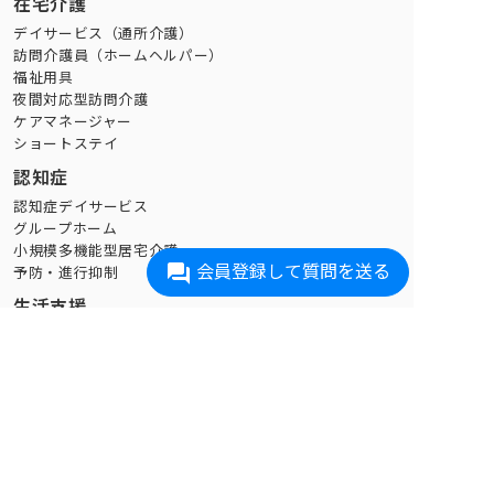
在宅介護
デイサービス（通所介護）
訪問介護員（ホームヘルパー）
福祉用具
夜間対応型訪問介護
ケアマネージャー
ショートステイ
認知症
認知症デイサービス
グループホーム
小規模多機能型居宅介護
会員登録して質問を送る
予防・進行抑制
生活支援
家事代行
買い物代行
配食
介護タクシー
訪問理美容(愛知エリアのみ)
在宅医療・リハビリ
訪問診療