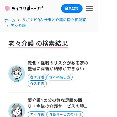
会員登録
サポナビQA 仕事と介護の両立相談室
ホーム
老々介護
老々介護 の検索結果
転倒・怪我のリスクがある家の
整理に両親が納得ができないと
きの対処方法について
老々介護
親との接し方
介入拒否
要介護1の父の急な足腰の弱
り・今後の介護サービスの種類
と相談先について
老々介護
介護サービスの利用