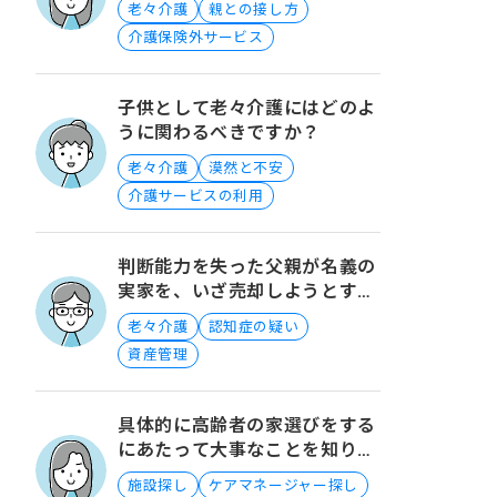
老々介護
親との接し方
しいです
介護保険外サービス
子供として老々介護にはどのよ
うに関わるべきですか？
老々介護
漠然と不安
介護サービスの利用
判断能力を失った父親が名義の
実家を、いざ売却しようとする
とき、良い方法はありますか？
老々介護
認知症の疑い
資産管理
具体的に高齢者の家選びをする
にあたって大事なことを知りた
いです。
施設探し
ケアマネージャー探し