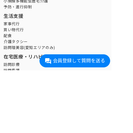
小規模多機能型居宅介護
予防・進行抑制
生活支援
家事代行
買い物代行
配食
介護タクシー
訪問理美容(愛知エリアのみ)
在宅医療・リハビリ
会員登録して質問を送る
訪問診療
訪問看護
デイケア
訪問リハビリ
オンライン診療
遠隔見守り
見守りサービス
ケア付き住まい
サ高住
有料老人ホーム